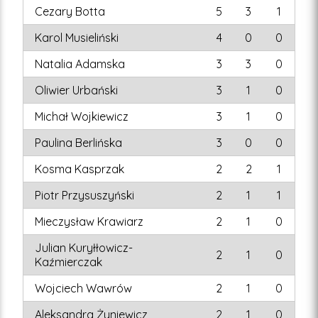
Cezary Botta
5
3
1
Karol Musieliński
4
0
0
Natalia Adamska
3
3
0
Oliwier Urbański
3
1
0
Michał Wojkiewicz
3
1
0
Paulina Berlińska
3
0
0
Kosma Kasprzak
2
2
1
Piotr Przysuszyński
2
1
1
Mieczysław Krawiarz
2
1
0
Julian Kuryłłowicz-
2
1
0
Kaźmierczak
Wojciech Wawrów
2
1
0
Aleksandra Żyniewicz
2
1
0