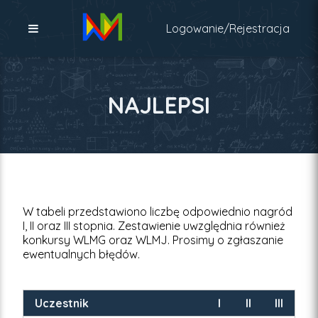
Logowanie
/Rejestracja
NAJLEPSI
W tabeli przedstawiono liczbę odpowiednio nagród
I, II oraz III stopnia. Zestawienie uwzględnia również
konkursy WLMG oraz WLMJ. Prosimy o zgłaszanie
ewentualnych błędów.
Uczestnik
I
II
III