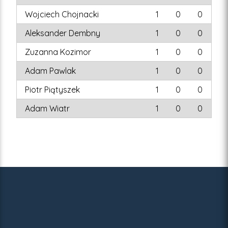
Wojciech Chojnacki
1
0
0
Aleksander Dembny
1
0
0
Zuzanna Kozimor
1
0
0
Adam Pawlak
1
0
0
Piotr Piątyszek
1
0
0
Adam Wiatr
1
0
0