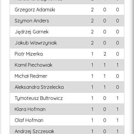
Grzegorz Adamski
2
0
0
Szymon Anders
2
0
0
Jędrzej Garnek
2
0
0
Jakub Wawrzyniak
2
0
0
Piotr Mizerka
1
2
0
Kamil Piechowiak
1
1
1
Michał Redmer
1
1
0
Aleksandra Strzelecka
1
1
0
Tymoteusz Bultrowicz
1
0
1
Klara Hofman
1
0
1
Olaf Hofman
1
0
1
Andrzej Szczesiak
1
0
1